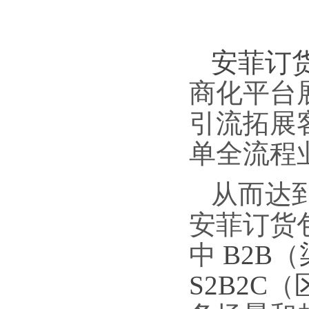
安菲订
商化平台
引流拓展
单全流程
从而达
安菲订货
中
B2B
（
S2B2C
（