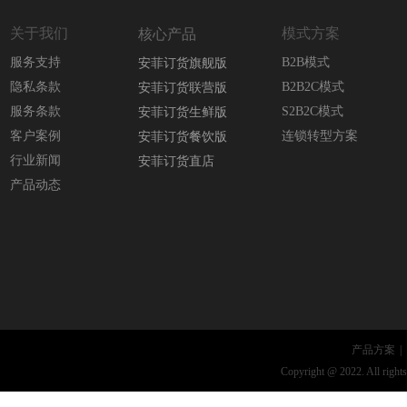
关于我们
模式方案
核心产品
服务支持
B2B模式
安菲订货旗舰版
隐私条款
B2B2C模式
安菲订货联营版
服务条款
S2B2C模式
安菲订货生鲜版
客户案例
连锁转型方案
安菲订货餐饮版
行业新闻
安菲订货直店
产品动态
产品方案
|
Copyright @ 2022. All rights