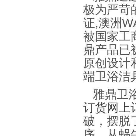
极为严苛的
证,澳洲WA
被国家工
鼎产品已
原创设计
端卫浴洁
雅鼎卫
订货
网上
破，摆脱
序，从蜗